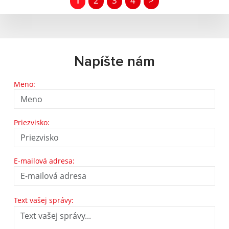
1
2
3
4
>
Napíšte nám
Meno:
Priezvisko:
E-mailová adresa:
Text vašej správy: