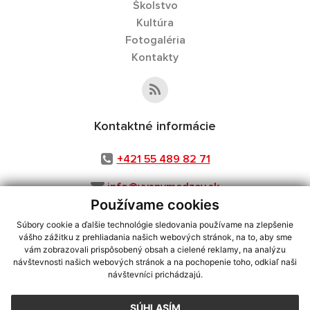
Školstvo
Kultúra
Fotogaléria
Kontakty
Kontaktné informácie
+421 55 489 82 71
info@vysnymedzev.sk
Používame cookies
Súbory cookie a ďalšie technológie sledovania používame na zlepšenie
vášho zážitku z prehliadania našich webových stránok, na to, aby sme
využite možnosť získavania aktuálnych informácií s využitím RSS
,
vám zobrazovali prispôsobený obsah a cielené reklamy, na analýzu
CMS systém (redakčný) systém ECHELON 2,
Mapa stránok
,
web portál
,
návštevnosti našich webových stránok a na pochopenie toho, odkiaľ naši
návštevníci prichádzajú.
webhosting
,
webex.digital, s.r.o.
,
domény
,
registrácia domény
,
spoločnosť webex.digital, s.r.o.
,
technický prevádzkovateľ
SÚHLASÍM