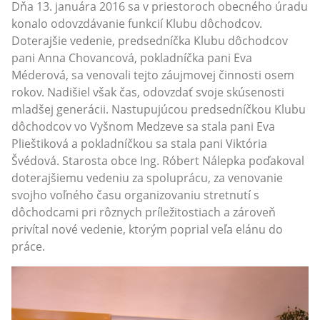
Dňa 13. januára 2016 sa v priestoroch obecného úradu
konalo odovzdávanie funkcií Klubu dôchodcov.
Doterajšie vedenie, predsedníčka Klubu dôchodcov
pani Anna Chovancová, pokladníčka pani Eva
Méderová, sa venovali tejto záujmovej činnosti osem
rokov. Nadišiel však čas, odovzdať svoje skúsenosti
mladšej generácii. Nastupujúcou predsedníčkou Klubu
dôchodcov vo Vyšnom Medzeve sa stala pani Eva
Plieštiková a pokladníčkou sa stala pani Viktória
Švédová. Starosta obce Ing. Róbert Nálepka poďakoval
doterajšiemu vedeniu za spoluprácu, za venovanie
svojho voľného času organizovaniu stretnutí s
dôchodcami pri rôznych príležitostiach a zároveň
privítal nové vedenie, ktorým poprial veľa elánu do
práce.