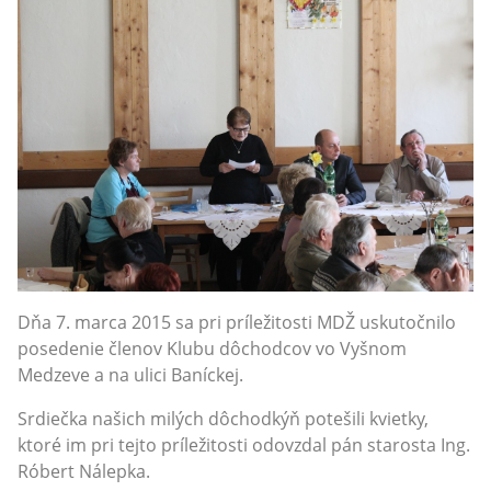
Dňa 7. marca 2015 sa pri príležitosti MDŽ uskutočnilo
posedenie členov Klubu dôchodcov vo Vyšnom
Medzeve a na ulici Baníckej.
Srdiečka našich milých dôchodkýň potešili kvietky,
ktoré im pri tejto príležitosti odovzdal pán starosta Ing.
Róbert Nálepka.