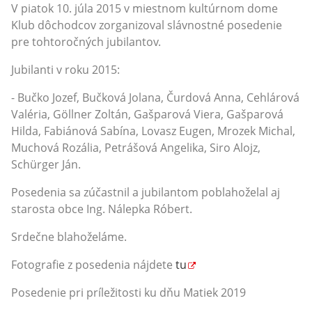
V piatok 10. júla 2015 v miestnom kultúrnom dome
Klub dôchodcov zorganizoval slávnostné posedenie
pre tohtoročných jubilantov.
Jubilanti v roku 2015:
- Bučko Jozef, Bučková Jolana, Čurdová Anna, Cehlárová
Valéria, Göllner Zoltán, Gašparová Viera, Gašparová
Hilda, Fabiánová Sabína, Lovasz Eugen, Mrozek Michal,
Muchová Rozália, Petrášová Angelika, Siro Alojz,
Schürger Ján.
Posedenia sa zúčastnil a jubilantom poblahoželal aj
starosta obce Ing. Nálepka Róbert.
Srdečne blahoželáme.
Fotografie z posedenia nájdete
tu
Posedenie pri príležitosti ku dňu Matiek 2019