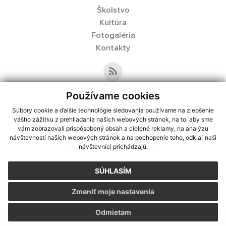
Školstvo
Kultúra
Fotogaléria
Kontakty
Používame cookies
Kontaktné informácie
Súbory cookie a ďalšie technológie sledovania používame na zlepšenie
vášho zážitku z prehliadania našich webových stránok, na to, aby sme
+421 55 489 82 71
vám zobrazovali prispôsobený obsah a cielené reklamy, na analýzu
návštevnosti našich webových stránok a na pochopenie toho, odkiaľ naši
info@vysnymedzev.sk
návštevníci prichádzajú.
SÚHLASÍM
využite možnosť získavania aktuálnych informácií s využitím RSS
,
Zmeniť moje nastavenia
CMS systém (redakčný) systém ECHELON 2,
Mapa stránok
,
web portál
,
webhosting
,
webex.digital, s.r.o.
,
domény
,
registrácia domény
,
Odmietam
spoločnosť webex.digital, s.r.o.
,
technický prevádzkovateľ