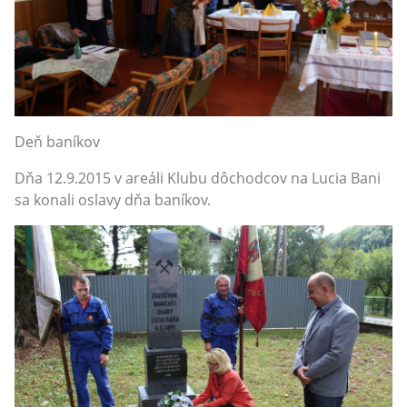
Deň baníkov
Dňa 12.9.2015 v areáli Klubu dôchodcov na Lucia Bani
sa konali oslavy dňa baníkov.