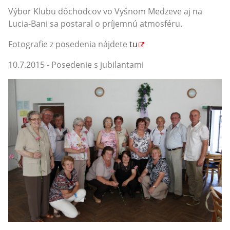
Výbor Klubu dôchodcov vo Vyšnom Medzeve aj na
Lucia-Bani sa postaral o príjemnú atmosféru.
Fotografie z posedenia nájdete
tu
10.7.2015 - Posedenie s jubilantami