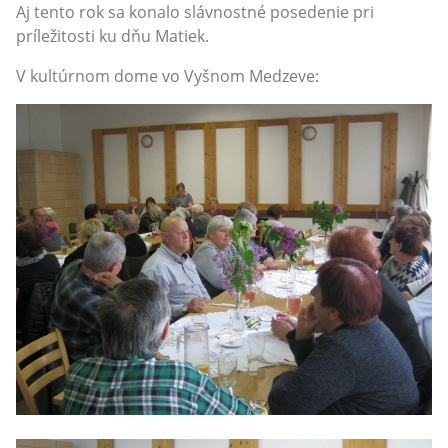
Aj tento rok sa konalo slávnostné posedenie pri
príležitosti ku dňu Matiek.
V kultúrnom dome vo Vyšnom Medzeve: