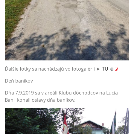
Ďalšie fotky sa nachádzajú vo fotogalérii ►
TU ☺
Deň baníkov
Dňa 7.9.2019 sa v areáli Klubu dôchodcov na Lucia
Bani konali oslavy dňa baníkov.