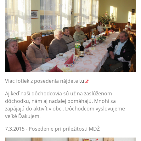
Viac fotiek z posedenia nájdete
tu
Aj keď naši dôchodcovia sú už na zaslúženom
dôchodku, nám aj naďalej pomáhajú. Mnohí sa
zapájajú do aktivít v obci. Dôchodcom vyslovujeme
veľké Ďakujem.
7.3.2015 - Posedenie pri príležitosti MDŽ