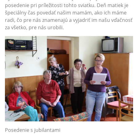
posedenie pri príležitosti tohto sviatku. Deň matiek je
špeciálny čas povedať našim mamám, ako ich máme
radi, čo pre nás znamenajú a vyjadriť im našu vďačnosť
za všetko, pre nás urobili.
Posedenie s jubilantami