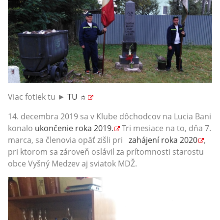
Viac fotiek tu ►
TU ☼
14. decembra 2019 sa v Klube dôchodcov na Lucia Bani
konalo
ukončenie roka 2019.
Tri mesiace na to, dňa 7.
marca, sa členovia opäť zišli pri
zahájení roka 2020
,
pri ktorom sa zároveň oslávil za prítomnosti starostu
obce Vyšný Medzev aj sviatok MDŽ.