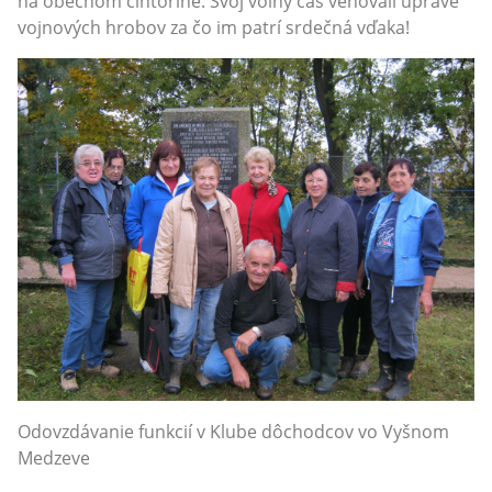
na obecnom cintoríne. Svoj voľný čas venovali úprave
vojnových hrobov za čo im patrí srdečná vďaka!
Odovzdávanie funkcií v Klube dôchodcov vo Vyšnom
Medzeve