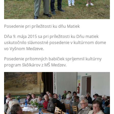
Posedenie pri príležitosti ku dňu Matiek
Dňa 9. mája 2015 sa pri príležitosti ku Dňu matiek
uskutočnilo slávnostné posedenie v kultúrnom dome
vo Vyšnom Medzeve.
Posedenie prítomných babičiek spríjemnil kultúrny
program škôlkárov z MŠ Medzev.