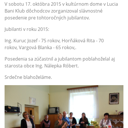
V sobotu 17. októbra 2015 v kultúrnom dome v Lucia
Bani Klub dôchodcov zorganizoval slávnostné
posedenie pre tohtoročných jubilantov.
Jubilanti v roku 2015:
Ing. Kuruc Jozef - 75 rokov, Horňáková Rita - 70
rokov, Vargová Blanka - 65 rokov,.
Posedenia sa zúčastnil a jubilantom poblahoželal aj
starosta obce Ing. Nálepka Róbert.
Srdečne blahoželáme.