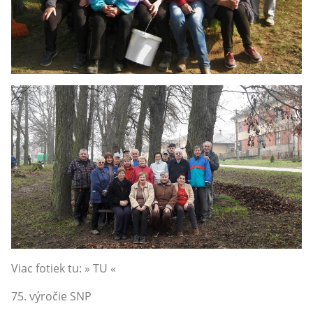
Viac fotiek tu: » TU «
75. výročie SNP