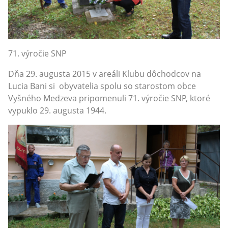
71. výročie SNP
Dňa 29. augusta 2015 v areáli Klubu dôchodcov na
Lucia Bani si obyvatelia spolu so starostom obce
Vyšného Medzeva pripomenuli 71. výročie SNP, ktoré
vypuklo 29. augusta 1944.