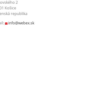
rovského 2
01 Košice
enská republika
il:
info@webex.sk