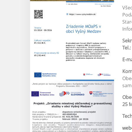
Vše
Pod
Star
Info
Sekr
Tel.:
E-ma
Kom
Obec
samo
Obec
25 M
Tech
web