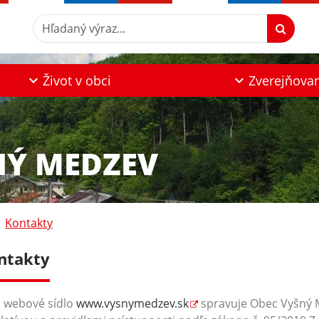
Hľadaný výraz...
Život v obci
Zverejňova
NÝ MEDZEV
Kontakty
ntakty
 webové sídlo
www.vysnymedzev.sk
spravuje Obec Vyšný