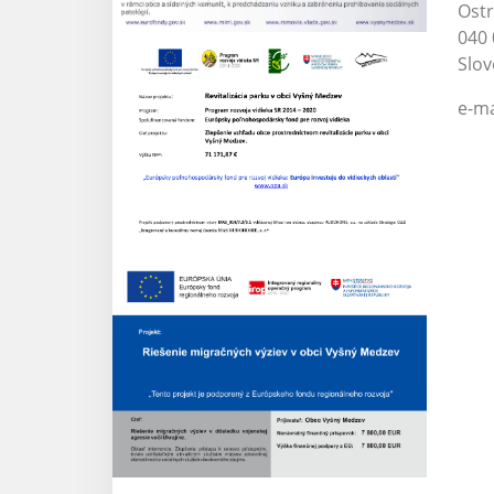
Ost
040 
Slov
e-ma