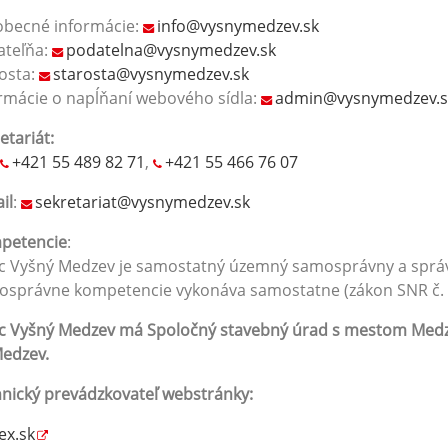
obecné informácie:
info@vysnymedzev.sk
ateľňa:
podatelna@vysnymedzev.sk
osta:
starosta@vysnymedzev.sk
rmácie o napĺňaní webového sídla:
admin@vysnymedzev.s
etariát:
+421 55 489 82 71
,
+421 55 466 76 07
il
:
sekretariat@vysnymedzev.sk
petencie
:
 Vyšný Medzev je samostatný územný samosprávny a správny
správne kompetencie vykonáva samostatne (zákon SNR č. 3
 Vyšný Medzev má Spoločný stavebný úrad s mestom Medzev
edzev.
nický prevádzkovateľ webstránky:
ex.sk