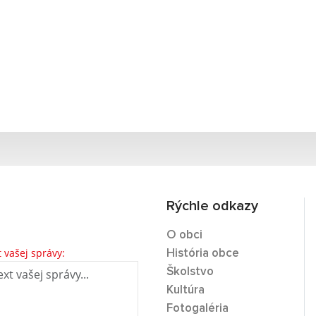
Rýchle odkazy
O obci
t vašej správy:
História obce
Školstvo
Kultúra
Fotogaléria