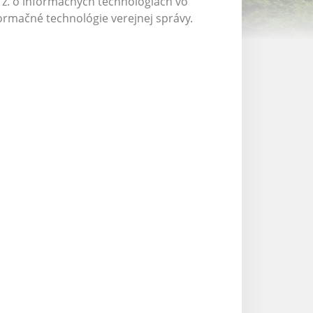
. z. o informačných technológiách vo
formačné technológie verejnej správy.