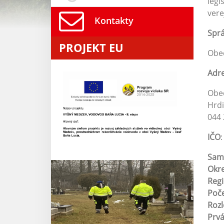
legi
vere
Kontakty
Spr
PROJEKT EU
Obe
Adr
Obe
Hrd
044
IČO
Sam
Okr
Reg
Poče
Roz
Prv