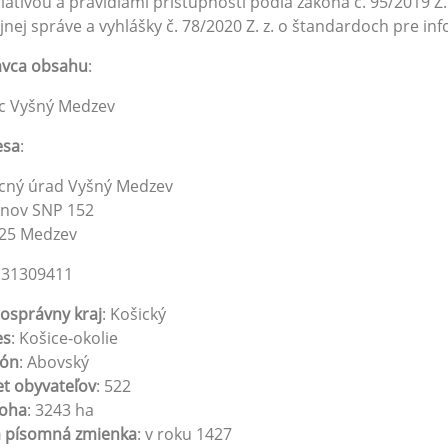
slatívou a pravidlami prístupnosti podľa zákona č. 95/2019 Z
jnej správe a vyhlášky č. 78/2020 Z. z. o štandardoch pre in
ávca obsahu
:
c Vyšný Medzev
esa
:
cný úrad Vyšný Medzev
inov SNP 152
 25 Medzev
: 31309411
osprávny kraj
: Košický
es
: Košice-okolie
ión
: Abovský
t obyvateľov
: 522
loha
: 3243 ha
á písomná zmienka
: v roku 1427