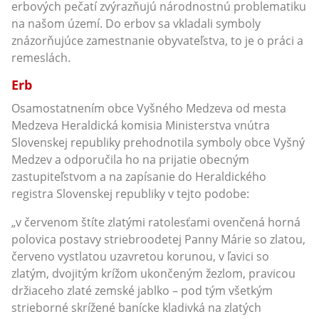
erbových pečatí zvýrazňujú národnostnú problematiku
na našom území. Do erbov sa vkladali symboly
znázorňujúce zamestnanie obyvateľstva, to je o práci a
remeslách.
Erb
Osamostatnením obce Vyšného Medzeva od mesta
Medzeva Heraldická komisia Ministerstva vnútra
Slovenskej republiky prehodnotila symboly obce Vyšný
Medzev a odporučila ho na prijatie obecným
zastupiteľstvom a na zapísanie do Heraldického
registra Slovenskej republiky v tejto podobe:
„v červenom štíte zlatými ratolesťami ovenčená horná
polovica postavy striebroodetej Panny Márie so zlatou,
červeno vystlatou uzavretou korunou, v ľavici so
zlatým, dvojitým krížom ukončeným žezlom, pravicou
držiaceho zlaté zemské jablko – pod tým všetkým
strieborné skrížené banícke kladivká na zlatých