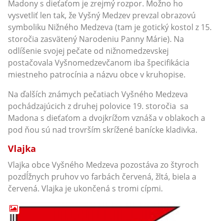
Madony s dieťaťom je zrejmý rozpor. Možno ho
vysvetliť len tak, že Vyšný Medzev prevzal obrazovú
symboliku Nižného Medzeva (tam je gotický kostol z 15.
storočia zasvätený Narodeniu Panny Márie). Na
odlíšenie svojej pečate od nižnomedzevskej
postačovala Vyšnomedzevčanom iba špecifikácia
miestneho patrocínia a názvu obce v kruhopise.
Na ďalších známych pečatiach Vyšného Medzeva
pochádzajúcich z druhej polovice 19. storočia sa
Madona s dieťaťom a dvojkrížom vznáša v oblakoch a
pod ňou sú nad trovrším skrížené banícke kladivka.
Vlajka
Vlajka obce Vyšného Medzeva pozostáva zo štyroch
pozdĺžnych pruhov vo farbách červená, žltá, biela a
červená. Vlajka je ukončená s tromi cípmi.