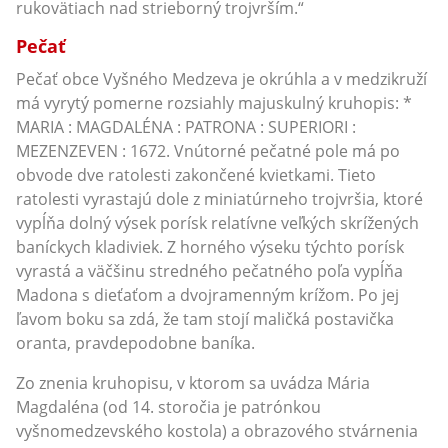
rukovätiach nad strieborný trojvrším.“
Pečať
Pečať obce Vyšného Medzeva je okrúhla a v medzikruží
má vyrytý pomerne rozsiahly majuskulný kruhopis: *
MARIA : MAGDALÉNA : PATRONA : SUPERIORI :
MEZENZEVEN : 1672. Vnútorné pečatné pole má po
obvode dve ratolesti zakončené kvietkami. Tieto
ratolesti vyrastajú dole z miniatúrneho trojvršia, ktoré
vypĺňa dolný výsek porísk relatívne veľkých skrížených
baníckych kladiviek. Z horného výseku týchto porísk
vyrastá a väčšinu stredného pečatného poľa vypĺňa
Madona s dieťaťom a dvojramenným krížom. Po jej
ľavom boku sa zdá, že tam stojí maličká postavička
oranta, pravdepodobne baníka.
Zo znenia kruhopisu, v ktorom sa uvádza Mária
Magdaléna (od 14. storočia je patrónkou
vyšnomedzevského kostola) a obrazového stvárnenia