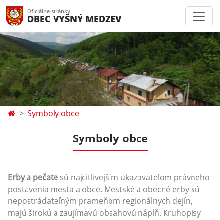
Oficiálne stránky
OBEC VYŠNÝ MEDZEV
Symboly obce
Symboly obce
Erby a pečate
sú najcitlivejším ukazovateľom právneho
postavenia mesta a obce. Mestské a obecné erby sú
nepostrádateľným prameňom regionálnych dejín,
majú širokú a zaujímavú obsahovú náplň. Kruhopisy