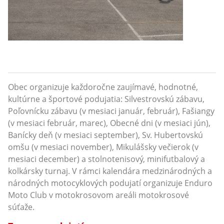
Obec organizuje každoročne zaujímavé, hodnotné,
kultúrne a športové podujatia: Silvestrovskú zábavu,
Poľovnícku zábavu (v mesiaci január, február), Fašiangy
(v mesiaci február, marec), Obecné dni (v mesiaci jún),
Banícky deň (v mesiaci september), Sv. Hubertovskú
omšu (v mesiaci november), Mikulášsky večierok (v
mesiaci december) a stolnotenisový, minifutbalový a
kolkársky turnaj. V rámci kalendára medzinárodných a
národných motocyklových podujatí organizuje Enduro
Moto Club v motokrosovom areáli motokrosové
súťaže.