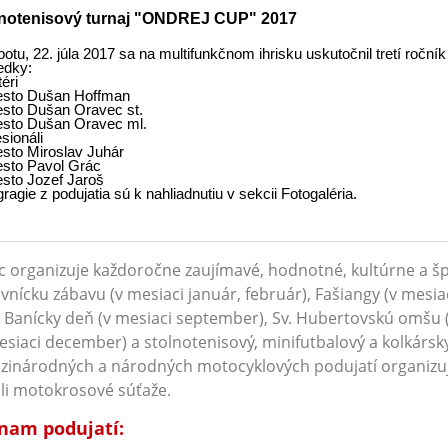
lnotenisový turnaj "ONDREJ CUP" 2017
botu,
22. júla 2017
sa na multifunkčnom ihrisku uskutočnil
tretí roční
edky:
éri
esto Dušan Hoffman
esto Dušan Oravec st.
esto Dušan Oravec ml.
sionáli
esto Miroslav Juhár
esto Pavol Grác
esto Jozef Jaroš
ragie z podujatia sú k nahliadnutiu v sekcii Fotogaléria.
 organizuje každoročne zaujímavé, hodnotné, kultúrne a šp
vnícku zábavu (v mesiaci január, február), Fašiangy (v mesia
, Banícky deň (v mesiaci september), Sv. Hubertovskú omšu 
esiaci december) a stolnotenisový, minifutbalový a kolkársk
zinárodných a národných motocyklových podujatí organiz
li motokrosové súťaže.
nam podujatí: