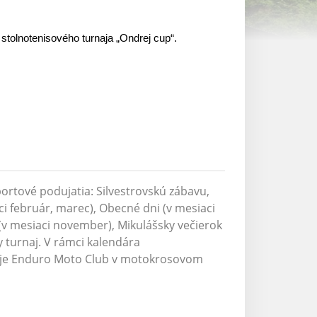
k
stolnotenisov
ého
turnaj
a
„Ondrej cup“.
ortové podujatia: Silvestrovskú zábavu,
ci február, marec), Obecné dni (v mesiaci
(v mesiaci november), Mikulášsky večierok
y turnaj. V rámci kalendára
uje Enduro Moto Club v motokrosovom