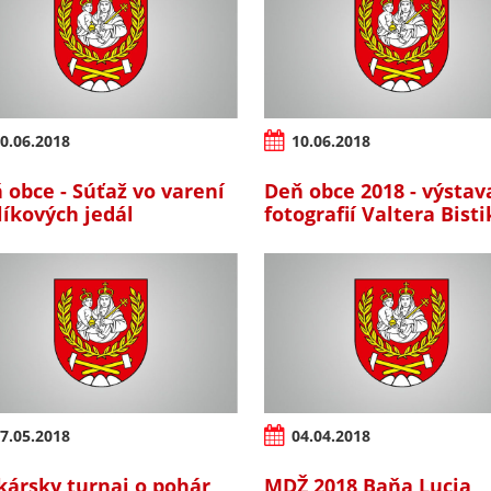
0.06.2018
10.06.2018
 obce - Súťaž vo varení
Deň obce 2018 - výstav
líkových jedál
fotografií Valtera Bist
7.05.2018
04.04.2018
kársky turnaj o pohár
MDŽ 2018 Baňa Lucia