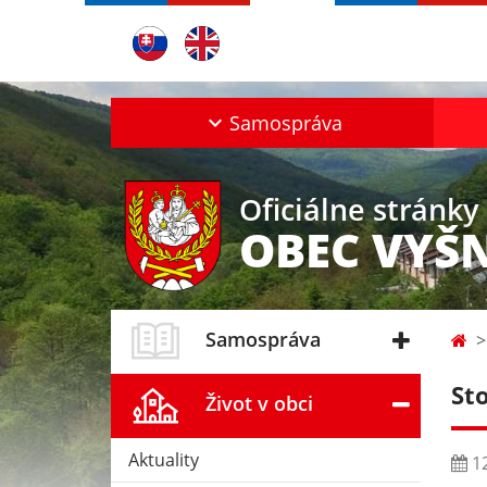
Samospráva
Oficiálne stránky
OBEC VYŠ
Samospráva
St
Život v obci
Aktuality
12