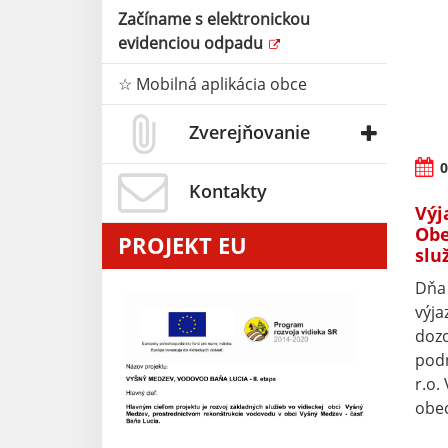
Začíname s elektronickou
evidenciou odpadu
☆ Mobilná aplikácia obce
Zverejňovanie
0
Kontakty
Výj
Obe
PROJEKT EU
služ
Dňa 
výja
doz
podn
r.o.
obec