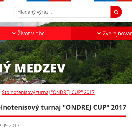
Hľadaný výraz...
Život v obci
Zverejňova
NÝ MEDZEV
Stolnotenisový turnaj "ONDREJ CUP" 2017
olnotenisový turnaj "ONDREJ CUP" 2017
.09.2017