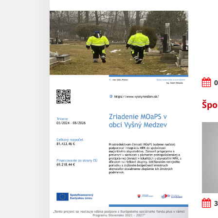
0
Špo
3