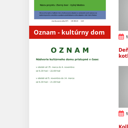
Oznam - kultúrny dom
1
Deň
kot
1
Kol