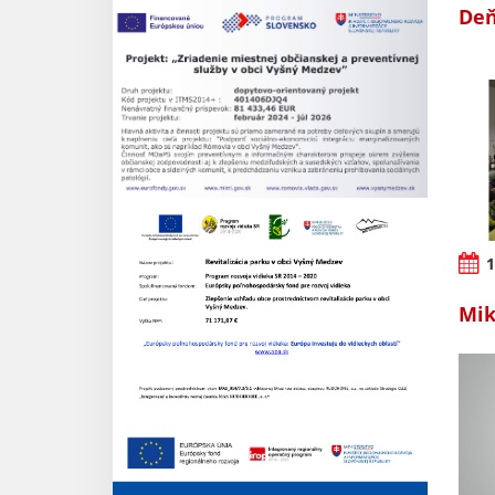
Deň
1
Mik