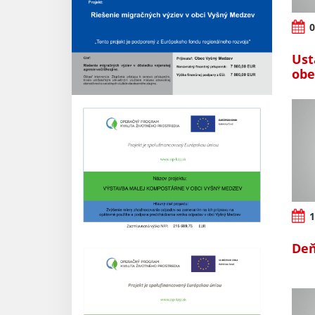
0
Ust
obe
1
Deň