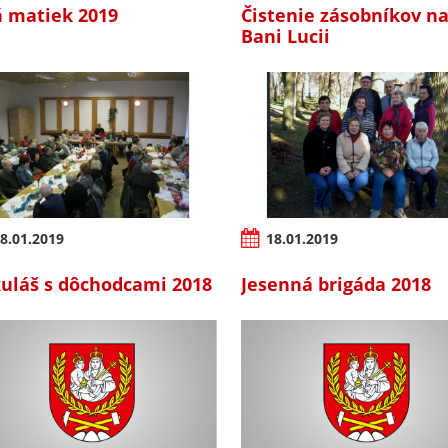
 matiek 2019
Čistenie zásobníkov n
Bani Lucii
8.01.2019
18.01.2019
uláš s dôchodcami 2018
Jesenná brigáda 2018