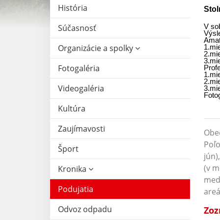
História
Sto
Súčasnosť
V so
Výsl
Amat
Organizácie a spolky
1.mi
2.mi
3.mi
Fotogaléria
Profe
1.mi
2.mi
Videogaléria
3.mi
Fotog
Kultúra
Zaujímavosti
Obec
Poľo
Šport
jún)
(v m
Kronika
med
Podujatia
areá
Odvoz odpadu
Zoz