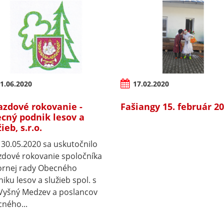
1.06.2020
17.02.2020
azdové rokovanie -
Fašiangy 15. február 2
cný podnik lesov a
ieb, s.r.o.
30.05.2020 sa uskutočnilo
zdové rokovanie spoločníka
ornej rady Obecného
iku lesov a služieb spol. s
 Vyšný Medzev a poslancov
ného...