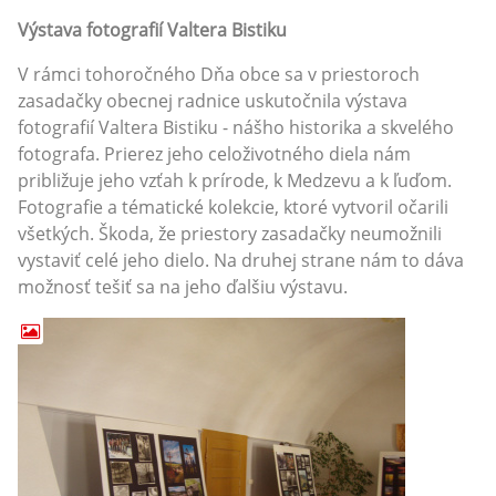
Výstava fotografií Valtera Bistiku
V rámci tohoročného Dňa obce sa v priestoroch
zasadačky obecnej radnice uskutočnila výstava
fotografií Valtera Bistiku - nášho historika a skvelého
fotografa. Prierez jeho celoživotného diela nám
približuje jeho vzťah k prírode, k Medzevu a k ľuďom.
Fotografie a tématické kolekcie, ktoré vytvoril očarili
všetkých. Škoda, že priestory zasadačky neumožnili
vystaviť celé jeho dielo. Na druhej strane nám to dáva
možnosť tešiť sa na jeho ďalšiu výstavu.