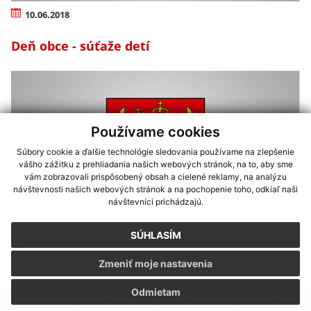
10.06.2018
Deň obce - súťaže detí
Používame cookies
Súbory cookie a ďalšie technológie sledovania používame na zlepšenie
vášho zážitku z prehliadania našich webových stránok, na to, aby sme
vám zobrazovali prispôsobený obsah a cielené reklamy, na analýzu
návštevnosti našich webových stránok a na pochopenie toho, odkiaľ naši
návštevníci prichádzajú.
SÚHLASÍM
10.06.2018
Zmeniť moje nastavenia
Deň obce 2018 - tavba železa v historickej peci
Odmietam