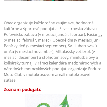
Obec organizuje každoročne zaujímavé, hodnotné,
kultúrne a športové podujatia: Silvestrovskú zábavu,
Poľovnícku zábavu (v mesiaci január, február), Fašiangy
(v mesiaci február, marec), Obecné dni (v mesiaci jún),
Banícky deň (v mesiaci september), Sv. Hubertovskú
omšu (v mesiaci november), Mikulášsky večierok (v
mesiaci december) a stolnotenisový, minifutbalový a
kolkársky turnaj. V rámci kalendára medzinárodných a
národných motocyklových podujatí organizuje Enduro
Moto Club v motokrosovom areáli motokrosové
súťaže.
Zoznam podujatí: