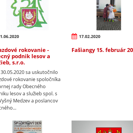
1.06.2020
17.02.2020
azdové rokovanie -
Fašiangy 15. február 2
cný podnik lesov a
ieb, s.r.o.
30.05.2020 sa uskutočnilo
zdové rokovanie spoločníka
ornej rady Obecného
iku lesov a služieb spol. s
 Vyšný Medzev a poslancov
ného...