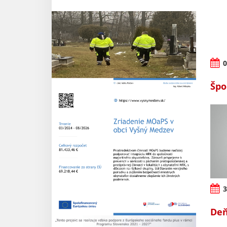
0
Špo
3
Deň