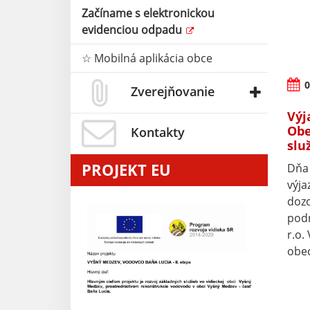
Začíname s elektronickou
evidenciou odpadu
☆ Mobilná aplikácia obce
0
Zverejňovanie
Výj
Obe
Kontakty
služ
PROJEKT EU
Dňa 
výja
doz
podn
r.o.
obec