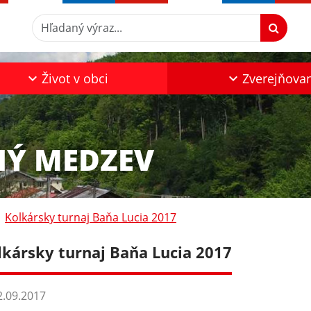
Hľadaný výraz...
Život v obci
Zverejňova
NÝ MEDZEV
Kolkársky turnaj Baňa Lucia 2017
lkársky turnaj Baňa Lucia 2017
.09.2017