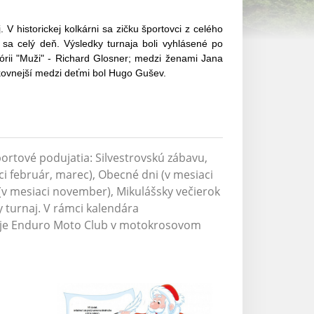
V historickej kolkárni sa zičku športovci z celého
sa celý deň. Výsledky turnaja boli vyhlásené po
tegórii "Muži" - Richard Glosner; medzi ženami Jana
ikovnejší medzi deťmi bol Hugo Gušev.
ortové podujatia: Silvestrovskú zábavu,
ci február, marec), Obecné dni (v mesiaci
(v mesiaci november), Mikulášsky večierok
y turnaj. V rámci kalendára
uje Enduro Moto Club v motokrosovom