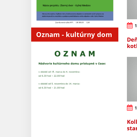
1
Oznam - kultúrny dom
Deň
kot
1
Kol
sta