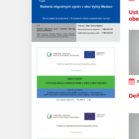
Ust
obe
1
Deň