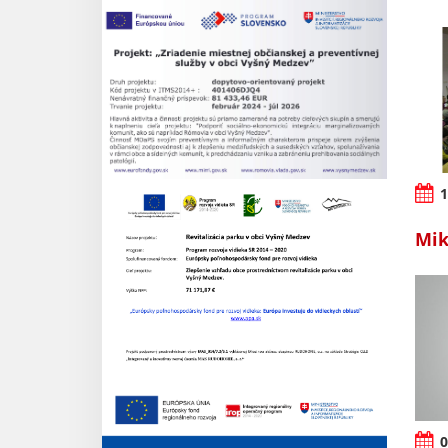
1
Mik
0