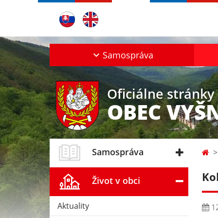
Samospráva
Oficiálne stránky
OBEC VYŠ
Samospráva
Ko
Život v obci
Aktuality
12