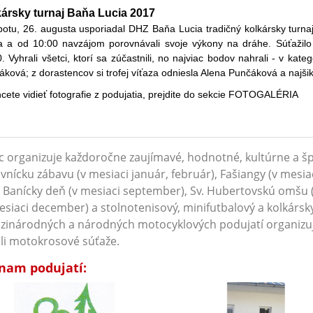
ársky turnaj Baňa Lucia 2017
otu, 26. augusta usporiadal DHZ Baňa Lucia tradičný kolkársky turnaj. 
ia a od 10:00 navzájom porovnávali svoje výkony na dráhe. Súťažilo 
. Vyhrali všetci, ktorí sa zúčastnili, no najviac bodov nahrali - v ka
ková; z dorastencov si trofej víťaza odniesla Alena Punčáková a najš
cete vidieť fotografie z podujatia, prejdite do sekcie FOTOGALÉRIA
 organizuje každoročne zaujímavé, hodnotné, kultúrne a šp
vnícku zábavu (v mesiaci január, február), Fašiangy (v mesia
, Banícky deň (v mesiaci september), Sv. Hubertovskú omšu 
esiaci december) a stolnotenisový, minifutbalový a kolkársk
zinárodných a národných motocyklových podujatí organiz
li motokrosové súťaže.
nam podujatí: