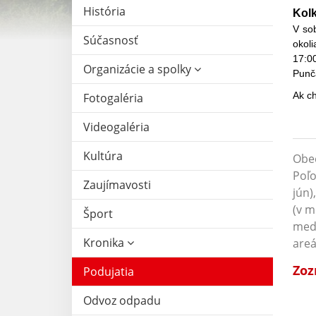
História
Kolk
V sob
Súčasnosť
okol
17:00
Organizácie a spolky
Punčá
Ak ch
Fotogaléria
Videogaléria
Kultúra
Obec
Poľo
Zaujímavosti
jún)
(v m
Šport
med
Kronika
areá
Zoz
Podujatia
Odvoz odpadu